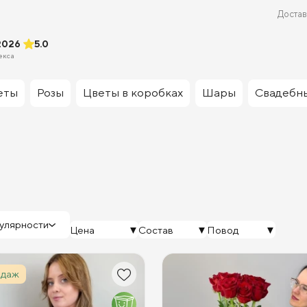
Достав
2026
5.0
екса
еты
Розы
Цветы в коробках
Шары
Свадебн
улярности
Цена
Состав
Повод
одаж