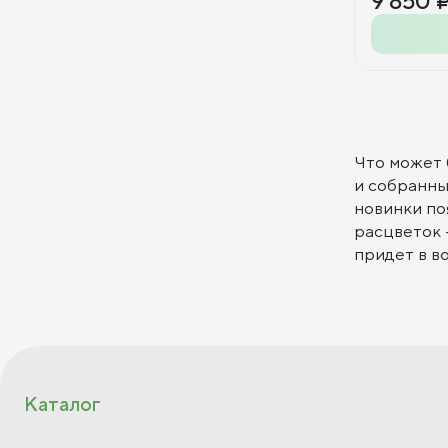
9 850 
Что может 
и собранны
новинки по
расцветок -
придет в в
Каталог