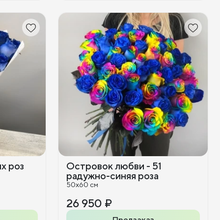
их роз
Островок любви - 51
радужно-синяя роза
50x60 см
26 950 ₽
Предзаказ