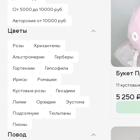
От 5000 до 10000 руб.
Авторские от 10000 руб.
Цветы
Розы
Хризантемы
Альстромерии
Герберы
Гортензии
Гипсофила
Букет П
Ирисы
Ромашки
11 кустовы
Кустовые розы
Гвоздики
5 250 
Лилии
Орхидеи
Эустома
Подсолнухи
Тюльпаны
Пионы
Повод