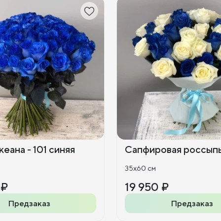
еана - 101 синяя
Сапфировая россып
35x60 см
 ₽
19 950 ₽
Предзаказ
Предзаказ