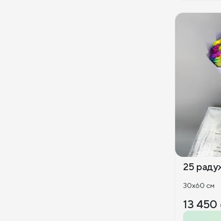
25 раду
30x60 см
13 450