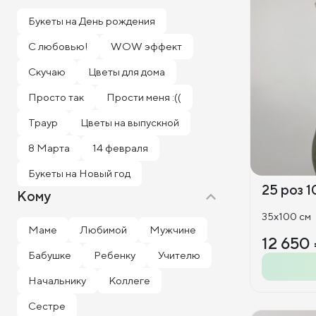
Букеты на День рождения
С любовью!
WOW эффект
Скучаю
Цветы для дома
Просто так
Прости меня :((
Траур
Цветы на выпускной
8 Марта
14 февраля
Букеты на Новый год
25 роз 1
Кому
35x100 см
Маме
Любимой
Мужчине
12 650
Бабушке
Ребенку
Учителю
Начальнику
Коллеге
Сестре