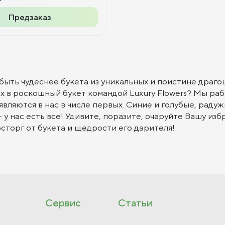
₽
Предзаказ
быть чудеснее букета из уникальных и поистине драг
х в роскошный букет командой Luxury Flowers? Мы ра
являются в нас в числе первых. Синие и голубые, рад
 у нас есть все! Удивите, поразите, очаруйте Вашу из
осторг от букета и щедрости его дарителя!
Сервис
Статьи