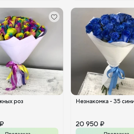
жных роз
Незнакомка - 35 син
 ₽
20 950 ₽
Предзаказ
Предзаказ