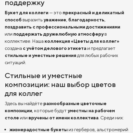
поддержку
Букет для коллеги
— это
прекрасный и деликатный
способ
выразить
уважение
,
благодарность
,
поздравить с профессиональными достижениями
или
поддержать дружелюбную атмосферу
в
коллективе. Наша
коллекция «Цветы для коллег»
создана
с учётом делового этикета
и предлагает
стильные и уместные решения
для любых рабочих
ситуаций.
Стильные и уместные
композиции: наш выбор цветов
для коллег
Здесь вы найдёте
разнообразные цветочные
композиции
, которые будут
уместны на рабочем
столе
или
вручены от имени коллектива
. Среди них:
жизнерадостные букеты
из герберов, альстромерий