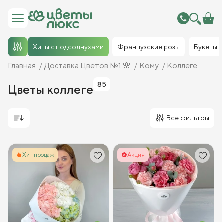
Хиты с подсолнухами
Французские розы
Букеты
Главная
Доставка Цветов №1 🌸
Кому
Коллеге
85
Цветы коллеге
Все фильтры
Хит продаж
Акция