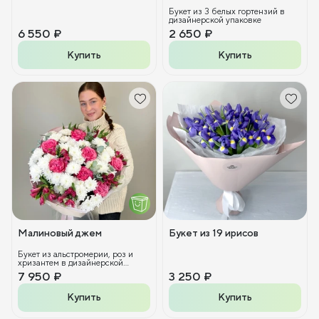
Букет из 3 белых гортензий в
дизайнерской упаковке
6 550 ₽
2 650 ₽
Купить
Купить
Малиновый джем
Букет из 19 ирисов
Букет из альстромерии, роз и
хризантем в дизайнерской
упаковке.
7 950 ₽
3 250 ₽
Купить
Купить