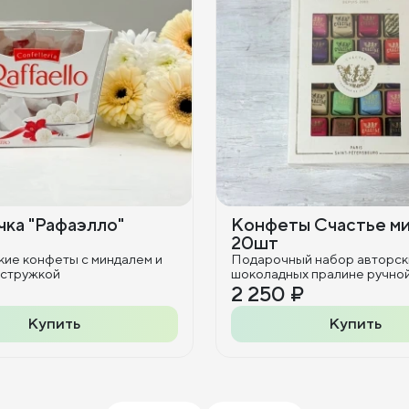
ка "Рафаэлло"
Конфеты Счастье м
20шт
кие конфеты с миндалем и
Подарочный набор авторск
 стружкой
шоколадных пралине ручно
2 250 ₽
Купить
Купить