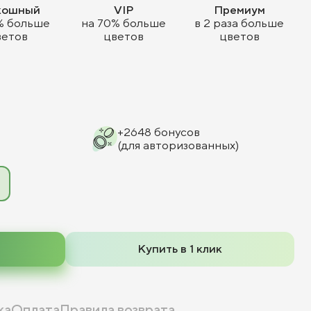
кошный
VIP
Премиум
% больше
на 70% больше
в 2 раза больше
ветов
цветов
цветов
+
2648
бонусов
(для авторизованных)
Купить в 1 клик
ка
Оплата
Правила возврата