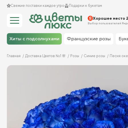
Свежие поставки каждое утро
Подарки к букетам
Хорошее место 
Выбор пользователей Янд
Хиты с подсолнухами
Французские розы
Бук
Главная
Доставка Цветов №1 🌸
Розы
Синие розы
Песня океа