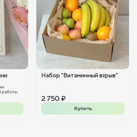
ини
Набор "Витаминный взрыв"
их
й работы
2 750 ₽
Купить