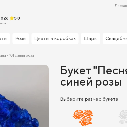
Достав
2026
5.0
екса
еты
Розы
Цветы в коробках
Шары
Свадебн
на - 101 синяя роза
Букет "Песня
синей розы
Выберите размер букета