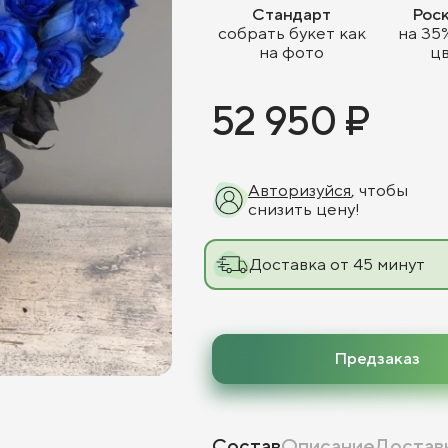
Стандарт
Рос
собрать букет как
на 35
на фото
ц
52 950 ₽
Авторизуйся
, чтобы
снизить цену!
Доставка от 45 минут
Предзаказ
Состав
Описание
Достав