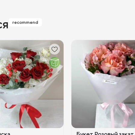
ся
recommend
иска
Букет Розовый закат