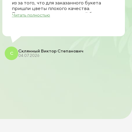
из за того, что для заказанного букета
пришли цветы плохого качества.
Позвонили, предложили другой букет.
Читать полностью
Прислали фото. После чего согласовали
доставку. Все очень быстро доставили
спасибо большое продавцу рекомендую.
Склянный Виктор Степанович
С
04.07.2026