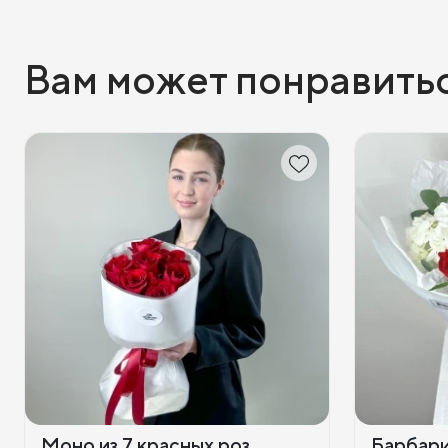
Вам может понравить
Моно из 7 красных роз
Барбар