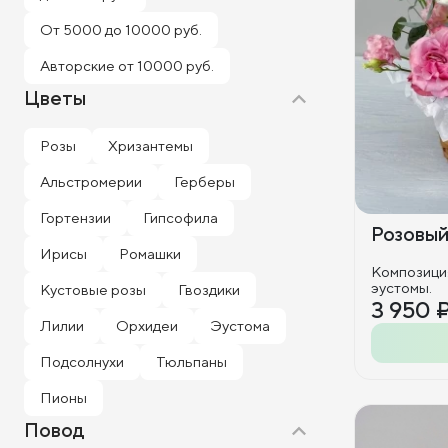
От 5000 до 10000 руб.
Авторские от 10000 руб.
Цветы
Розы
Хризантемы
Альстромерии
Герберы
Гортензии
Гипсофила
Розовый
Ирисы
Ромашки
Композиция
эустомы.
Кустовые розы
Гвоздики
3 950 
Лилии
Орхидеи
Эустома
Подсолнухи
Тюльпаны
Пионы
Повод