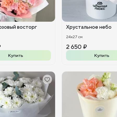
озовый восторг
Хрустальное небо
24x27 см
₽
2 650 ₽
Купить
Купить