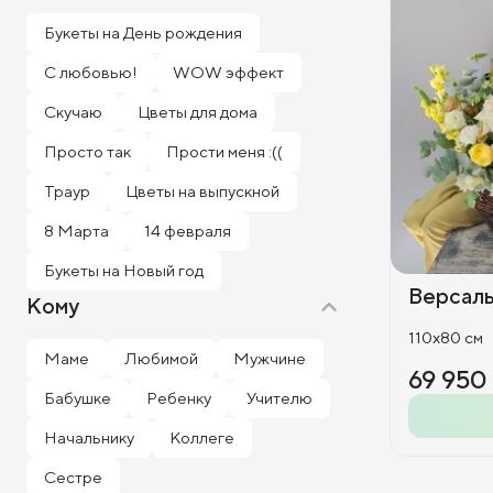
Букеты на День рождения
С любовью!
WOW эффект
Скучаю
Цветы для дома
Просто так
Прости меня :((
Траур
Цветы на выпускной
8 Марта
14 февраля
Букеты на Новый год
Версал
Кому
110x80 см
Маме
Любимой
Мужчине
69 950
Бабушке
Ребенку
Учителю
Начальнику
Коллеге
Сестре