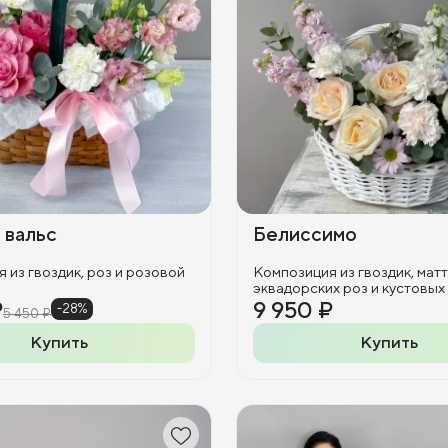
 вальс
Белиссимо
 из гвоздик, роз и розовой
Композиция из гвоздик, мат
эквадорских роз и
₽
9 950 ₽
-28%
5 450 ₽
Купить
Купить