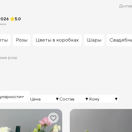
Достав
2026
5.0
екса
еты
Розы
Цветы в коробках
Шары
Свадебн
ные розы
улярности
Цена
Состав
Кому