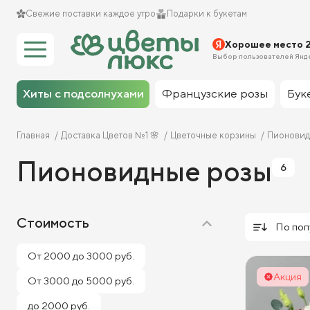
Свежие поставки каждое утро
Подарки к букетам
Хорошее место 
Выбор пользователей Янд
Хиты с подсолнухами
Французские розы
Бук
Главная
Доставка Цветов №1 🌸
Цветочные корзины
Пионовид
Пионовидные розы
6
Стоимость
По поп
От 2000 до 3000 руб.
Акция
От 3000 до 5000 руб.
до 2000 руб.