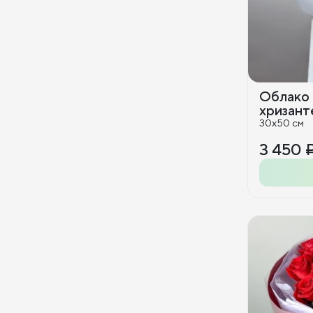
Облако 
хризант
30x50 см
3 450 