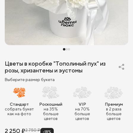
Цветы в коробке "Тополиный пух" из
розы, хризантемы и эустомы
Выберите размер букета
Стандарт
Роскошный
VIP
Премиум
собрать букет
на 35%
на 70%
в 2 раза
как на фото
больше
больше
больше
цветов
цветов
цветов
2 250 ₽
2 750 ₽
-18%