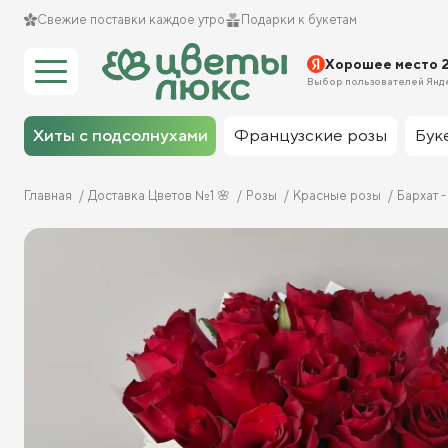
Свежие поставки каждое утро
Подарки к букетам
Хорошее место 
Выбор пользователей Янд
Хиты с подсолнухами
Французские розы
Бук
Главная
Доставка Цветов №1 🌸
Розы
Красные розы
Бархат -