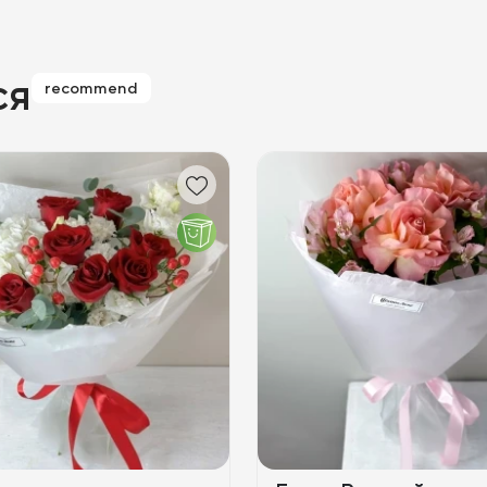
ся
recommend