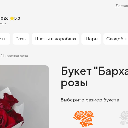
Достав
2026
5.0
екса
еты
Розы
Цветы в коробках
Шары
Свадебн
 21 красная роза
Букет "Барха
розы
Выберите размер букета