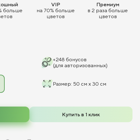
кошный
VIP
Премиум
% больше
на 70% больше
в 2 раза больше
ветов
цветов
цветов
+
248
бонусов
(для авторизованных)
Размер
:
50 см x 30 см
Купить в 1 клик