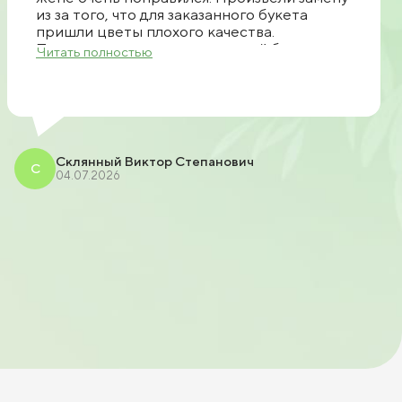
из за того, что для заказанного букета
пришли цветы плохого качества.
Позвонили, предложили другой букет.
Читать полностью
Прислали фото. После чего согласовали
доставку. Все очень быстро доставили
спасибо большое продавцу рекомендую.
Склянный Виктор Степанович
С
04.07.2026