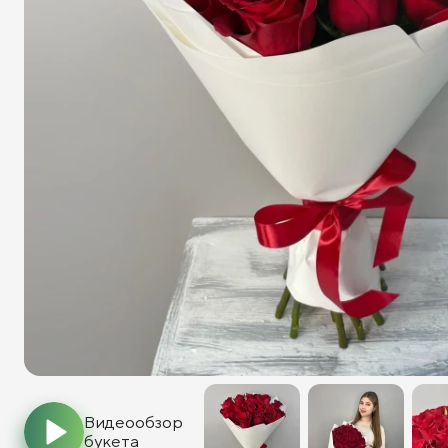
Видеообзор
букета