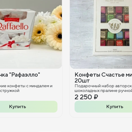
ка "Рафаэлло"
Конфеты Счастье м
20шт
кие конфеты с миндалем и
Подарочный набор авторск
 стружкой
шоколадных пралине ручно
2 250 ₽
Купить
Купить