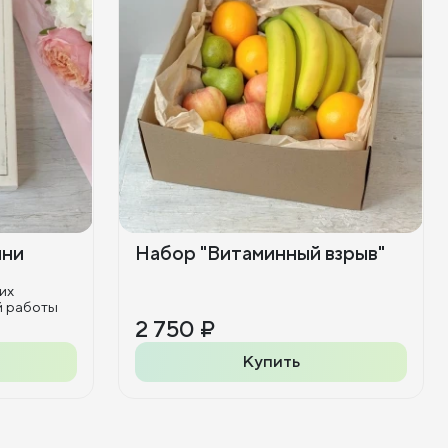
ини
Набор "Витаминный взрыв"
их
й работы
2 750 ₽
Купить