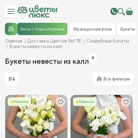
Хиты с подсолнухами
Французские розы
Букеты
Главная
Доставка Цветов №1 🌸
Свадебные букеты
Букеты невесты из калл
9
Букеты невесты из калл
Все фильтры
Новинка
Новинка