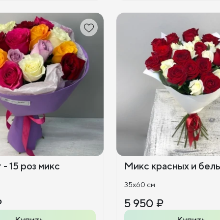
- 15 роз микс
Микс красных и белы
35x60 см
₽
5 950 ₽
Купить
Купить