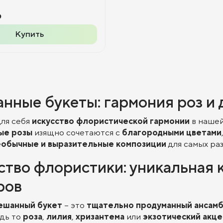
₽
Купить
нные букеты: гармония роз и 
ля себя
искусство флористической гармонии
в наше
ые розы
изящно сочетаются с
благородными цветами
еобычные и выразительные композиции
для самых ра
ство флористики: уникальная 
ров
ешанный букет
– это
тщательно продуманный ансам
удь то
роза
,
лилия
,
хризантема
или
экзотический акц