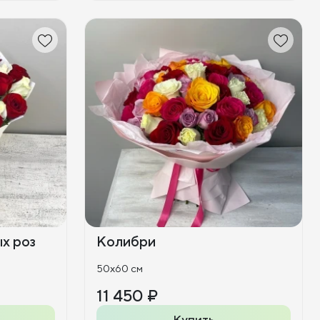
х роз
Колибри
50x60 см
11 450 ₽
Купить