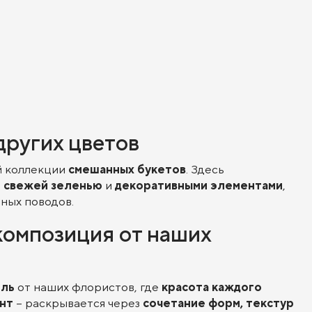
других цветов
й коллекции
смешанных букетов
. Здесь
,
свежей зеленью
и
декоративными элементами
,
зных поводов.
композиция от наших
бль
от наших флористов, где
красота каждого
ент
– раскрывается через
сочетание форм, текстур