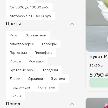
От 5000 до 10000 руб.
Авторские от 10000 руб.
Цветы
Розы
Хризантемы
Альстромерии
Герберы
Гортензии
Гипсофила
Букет И
Ирисы
Ромашки
35x50 см
Кустовые розы
Гвоздики
5 750 
Лилии
Орхидеи
Эустома
Подсолнухи
Тюльпаны
Пионы
Повод