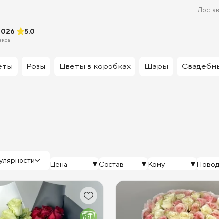
Достав
2026
5.0
екса
еты
Розы
Цветы в коробках
Шары
Свадебн
улярности
Цена
Состав
Кому
Повод