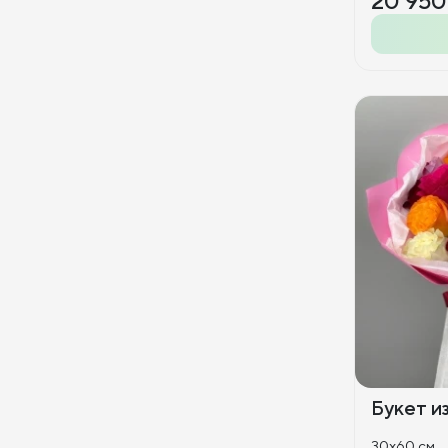
20 950
Букет из
30x60 см