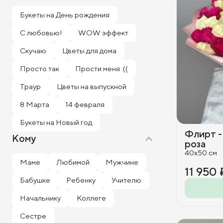
Букеты на День рождения
С любовью!
WOW эффект
Скучаю
Цветы для дома
Просто так
Прости меня :((
Траур
Цветы на выпускной
8 Марта
14 февраля
Букеты на Новый год
Флирт -
Кому
роза
40x50 см
Маме
Любимой
Мужчине
11 950 
Бабушке
Ребенку
Учителю
Начальнику
Коллеге
Сестре