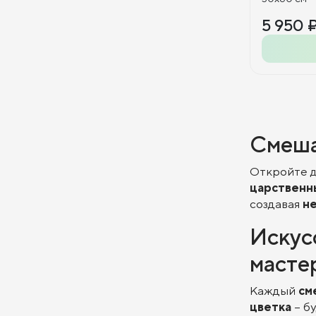
5 950 
Смеша
Откройте д
царственн
создавая
н
Искус
масте
Каждый
см
цветка
– б