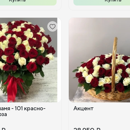
амя - 101 красно-
Акцент
оза