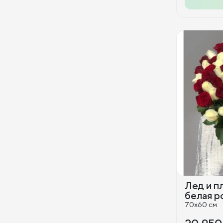
Лед и пл
белая р
70x60 см