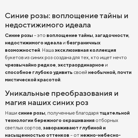
Синие розы: воплощение тайны и
недостижимого идеала
Синие розы
– это
воплощение тайны
,
загадочности
,
недостижимого идеала
и
безграничных
возможностей
. Наша
эксклюзивная коллекция
букетов из синих роз создана для тех, кто ищет нечто
чрезвычайно редкое
,
экстраординарное
и
способное глубоко удивить
своей
необычной, почти
мистической красотой
.
Уникальные преобразования и
магия наших синих роз
Наши
синие розы
, полученные благодаря
тщательной
технологии бережного окрашивания
отборных
светлых сортов,
завораживают глубиной и
насыщенностью оттенков
– от
нежно-небесно-