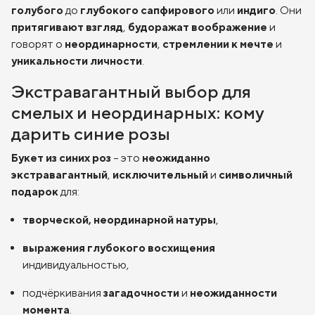
голубого
до
глубокого сапфирового
или
индиго
. Они
притягивают взгляд
,
будоражат воображение
и
говорят о
неординарности
,
стремлении к мечте
и
уникальности личности
.
Экстравагантный выбор для
смелых и неординарных: кому
дарить синие розы
Букет из синих роз
– это
неожиданно
экстравагантный
,
исключительный
и
символичный
подарок
для:
творческой, неординарной натуры
,
выражения глубокого восхищения
индивидуальностью,
подчёркивания
загадочности
и
неожиданности
момента
.