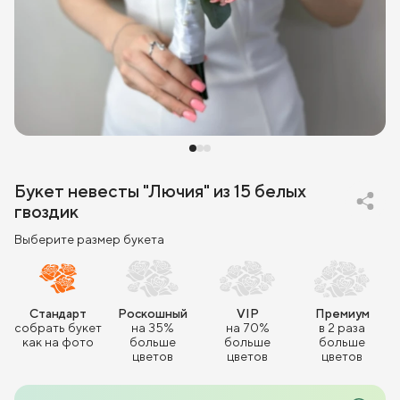
Букет невесты "Лючия" из 15 белых
гвоздик
Выберите размер букета
Стандарт
Роскошный
VIP
Премиум
собрать букет
на 35%
на 70%
в 2 раза
как на фото
больше
больше
больше
цветов
цветов
цветов