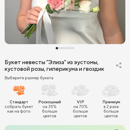
Букет невесты "Элиза" из эустомы,
кустовой розы, гиперикума и гвоздик
Выберите размер букета
Стандарт
Роскошный
VIP
Премиум
собрать букет
на 35%
на 70%
в 2 раза
как на фото
больше
больше
больше
цветов
цветов
цветов