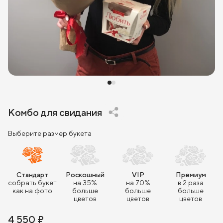
Комбо для свидания
Выберите размер букета
Стандарт
Роскошный
VIP
Премиум
собрать букет
на 35%
на 70%
в 2 раза
как на фото
больше
больше
больше
цветов
цветов
цветов
4 550 ₽