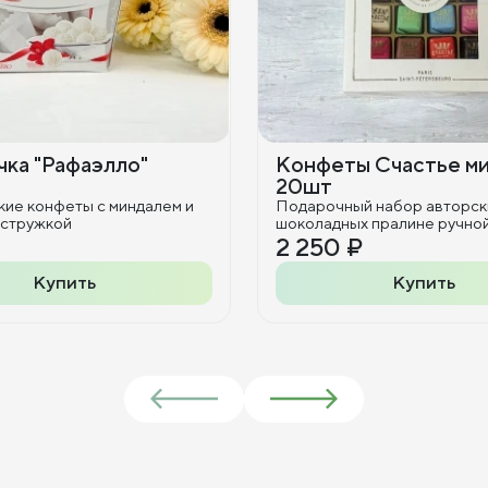
ка "Рафаэлло"
Конфеты Счастье м
20шт
кие конфеты с миндалем и
Подарочный набор авторск
 стружкой
шоколадных пралине ручно
2 250 ₽
Купить
Купить