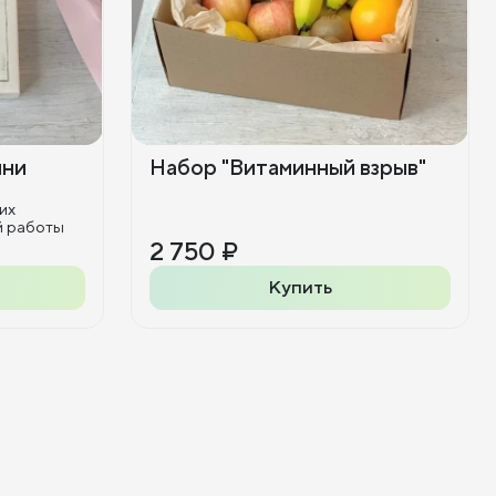
ини
Набор "Витаминный взрыв"
их
й работы
2 750 ₽
Купить