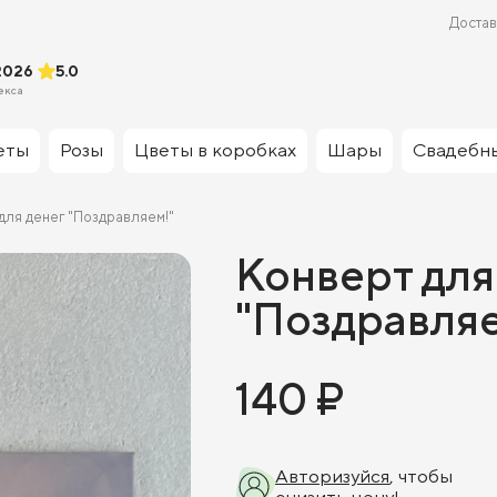
Достав
2026
5.0
екса
еты
Розы
Цветы в коробках
Шары
Свадебн
для денег "Поздравляем!"
Конверт для
"Поздравляе
140 ₽
Авторизуйся
, чтобы