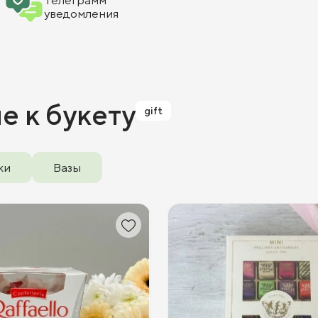
Телеграмм
уведомления
ие
к букету
gift
ки
Вазы