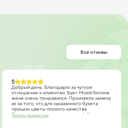
Все отзывы
5
Добрый день. Благодарю за чуткое
отношение к клиентам. Бует Моей богине
жене очень понравился. Произвели замену
из за того, что для заказанного букета
пришли цветы плохого качества.
Позвонили, предложили другой букет.
Читать полностью
Прислали фото. После чего согласовали
доставку. Все очень быстро доставили