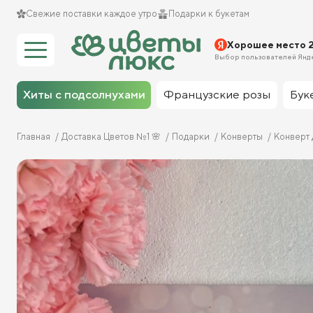
Свежие поставки каждое утро
Подарки к букетам
Хорошее место 
Выбор пользователей Янд
Хиты с подсолнухами
Французские розы
Бук
Главная
Доставка Цветов №1 🌸
Подарки
Конверты
Конверт 