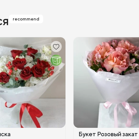
ся
recommend
иска
Букет Розовый закат