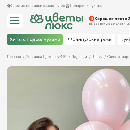
Свежие поставки каждое утро
Подарки к букетам
Хорошее место 
Выбор пользователей Янд
Хиты с подсолнухами
Французские розы
Бук
Главная
Доставка Цветов №1 🌸
Подарки
Шары
Связка шаро