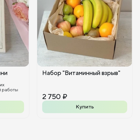
ини
Набор "Витаминный взрыв"
их
й работы
2 750 ₽
Купить