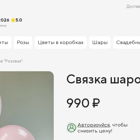
Достав
2026
5.0
екса
еты
Розы
Цветы в коробках
Шары
Свадебн
в "Розовая"
Связка шаро
990 ₽
Авторизуйся
, чтобы
снизить цену!