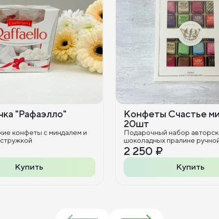
ка "Рафаэлло"
Конфеты Счастье м
20шт
кие конфеты с миндалем и
Подарочный набор авторск
 стружкой
шоколадных пралине ручно
2 250 ₽
Купить
Купить