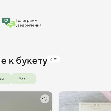
Телеграмм
уведомления
ие
к букету
gift
ки
Вазы