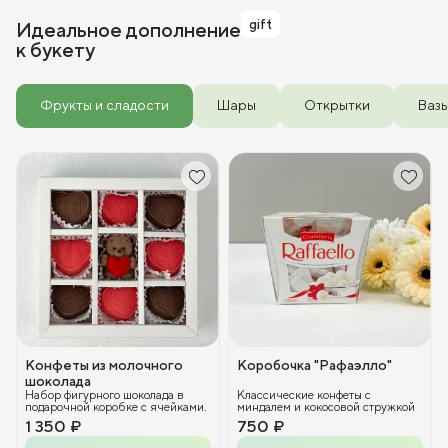
gift
Идеальное дополнение
к букету
Фрукты и сладости
Шары
Открытки
Ваз
Конфеты из молочного
Коробочка "Рафаэлло"
шоколада
Набор фигурного шоколада в
Классические конфеты с
подарочной коробке с ячейками.
миндалем и кокосовой стружкой
1 350 ₽
750 ₽