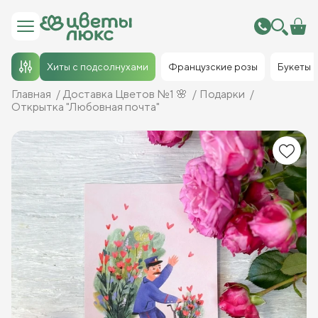
Хиты с подсолнухами
Французские розы
Букеты
Главная
Доставка Цветов №1 🌸
Подарки
Открытка "Любовная почта"