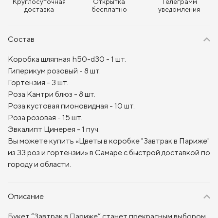
Круглосуточная
Открытка
Телеграмм
доставка
бесплатно
уведомления
Состав
Коробка шляпная h50-d30 - 1 шт.
Гиперикум розовый - 8 шт.
Гортензия - 3 шт.
Роза Кантри блюз - 8 шт.
Роза кустовая пионовидная - 10 шт.
Роза розовая - 15 шт.
Эвкалипт Цинерея - 1 пуч.
Вы можете купить «Цветы в коробке "Завтрак в Париже"
из 33 роз и гортензии» в Самаре с быстрой доставкой по
городу и области.
Описание
Букет “Завтрак в Париже” станет прекрасным выбором