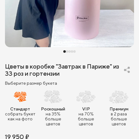
Цветы в коробке "Завтрак в Париже" из
33 роз и гортензии
Выберите размер букета
Стандарт
Роскошный
VIP
Премиум
собрать букет
на 35%
на 70%
в 2 раза
как на фото
больше
больше
больше
цветов
цветов
цветов
19 950 ₽