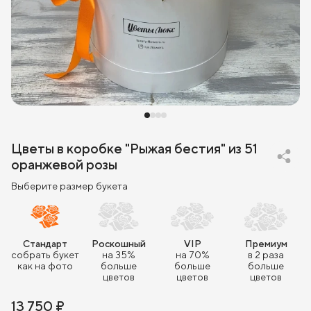
Цветы в коробке "Рыжая бестия" из 51
оранжевой розы
Выберите размер букета
Стандарт
Роскошный
VIP
Премиум
собрать букет
на 35%
на 70%
в 2 раза
как на фото
больше
больше
больше
цветов
цветов
цветов
13 750 ₽