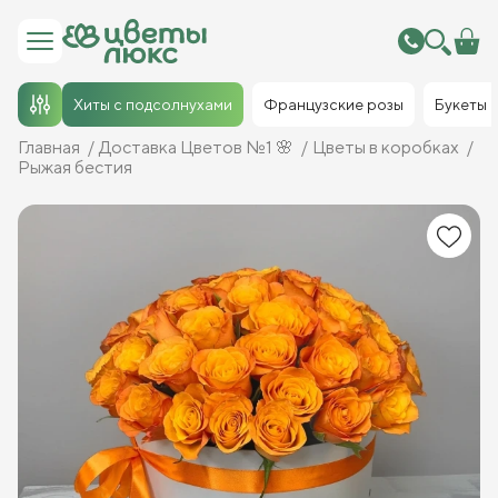
Хиты с подсолнухами
Французские розы
Букеты
Главная
Доставка Цветов №1 🌸
Цветы в коробках
Рыжая бестия