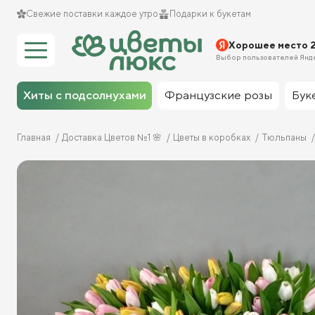
Свежие поставки каждое утро
Подарки к букетам
Хорошее место 
Выбор пользователей Янд
Хиты с подсолнухами
Французские розы
Бук
Главная
Доставка Цветов №1 🌸
Цветы в коробках
Тюльпаны