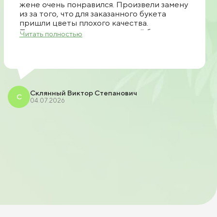
жене очень понравился. Произвели замену
из за того, что для заказанного букета
пришли цветы плохого качества.
Позвонили, предложили другой букет.
Читать полностью
Прислали фото. После чего согласовали
доставку. Все очень быстро доставили
спасибо большое продавцу рекомендую.
Склянный Виктор Степанович
С
04.07.2026