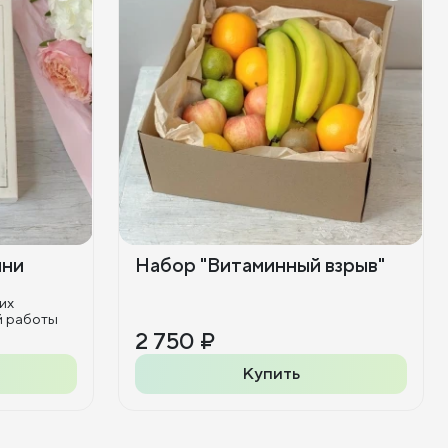
ини
Набор "Витаминный взрыв"
их
й работы
2 750 ₽
Купить