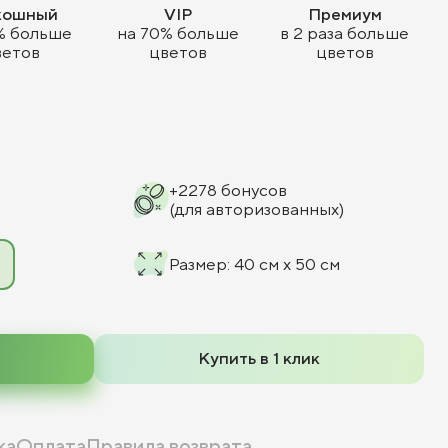
кошный
VIP
Премиум
% больше
на 70% больше
в 2 раза больше
ветов
цветов
цветов
+
2278
бонусов
(для авторизованных)
Размер
:
40 см x 50 см
Купить в 1 клик
ка
Оплата
Правила возврата