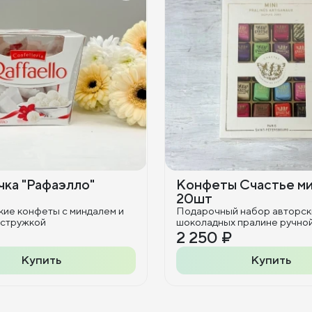
ка "Рафаэлло"
Конфеты Счастье м
20шт
кие конфеты с миндалем и
Подарочный набор авторск
 стружкой
шоколадных пралине ручно
2 250 ₽
Купить
Купить