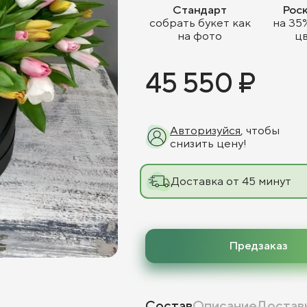
Стандарт
Рос
собрать букет как
на 35
на фото
ц
45 550 ₽
Авторизуйся
, чтобы
снизить цену!
Доставка от 45 минут
Предзаказ
Состав
Описание
Достав