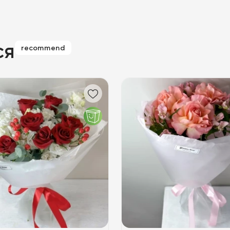
ся
recommend