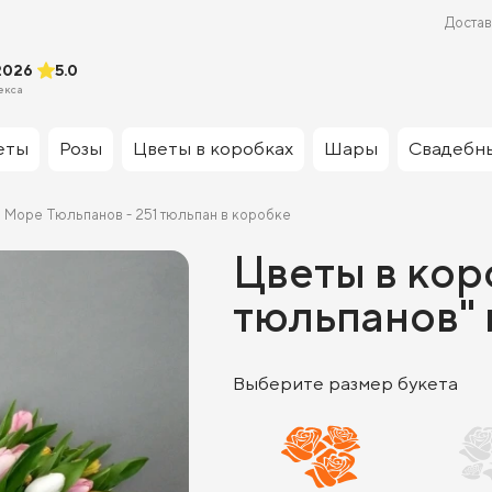
Достав
2026
5.0
екса
еты
Розы
Цветы в коробках
Шары
Свадебн
Море Тюльпанов - 251 тюльпан в коробке
Цветы в ко
тюльпанов" 
Выберите размер букета