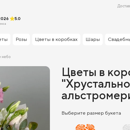
Достав
2026
5.0
екса
еты
Розы
Цветы в коробках
Шары
Свадебн
е небо
Цветы в кор
"Хрустальное
альстромери
Выберите размер букета