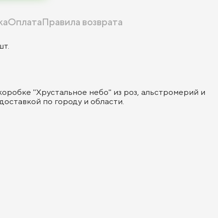
ка
Оплата
Правила возврата
шт.
коробке "Хрустальное небо" из роз, альстромерий и
доставкой по городу и области.