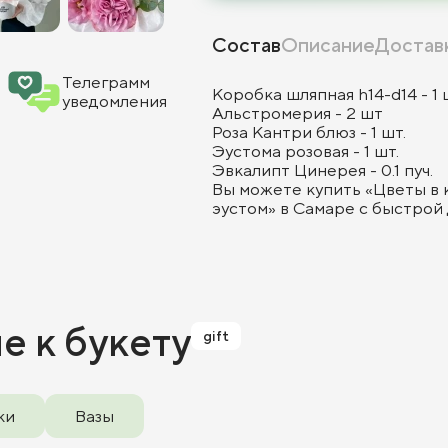
Состав
Описание
Достав
Телеграмм
Коробка шляпная h14-d14 - 1 
уведомления
Альстромерия - 2 шт
Роза Кантри блюз - 1 шт.
Эустома розовая - 1 шт.
Эвкалипт Цинерея - 0.1 пуч.
Вы можете купить «Цветы в 
эустом» в Самаре с быстрой 
ие
к букету
gift
ки
Вазы