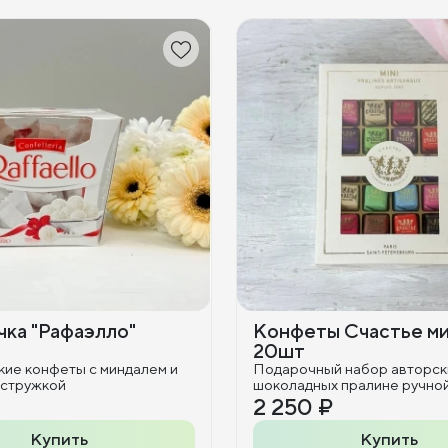
ка "Рафаэлло"
Конфеты Счастье м
20шт
кие конфеты с миндалем и
Подарочный набор авторск
 стружкой
шоколадных пралине ручно
2 250 ₽
Купить
Купить