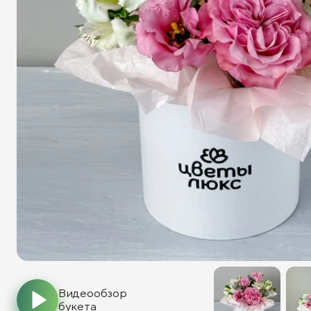
Видеообзор
букета