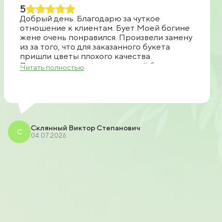
5
Добрый день. Благодарю за чуткое
отношение к клиентам. Бует Моей богине
жене очень понравился. Произвели замену
из за того, что для заказанного букета
пришли цветы плохого качества.
Позвонили, предложили другой букет.
Читать полностью
Прислали фото. После чего согласовали
доставку. Все очень быстро доставили
спасибо большое продавцу рекомендую.
Склянный Виктор Степанович
С
04.07.2026