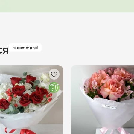
ся
recommend