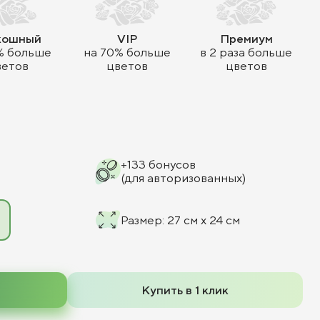
кошный
VIP
Премиум
% больше
на 70% больше
в 2 раза больше
ветов
цветов
цветов
+
133
бонусов
(для авторизованных)
Размер
:
27 см x 24 см
Купить в 1 клик