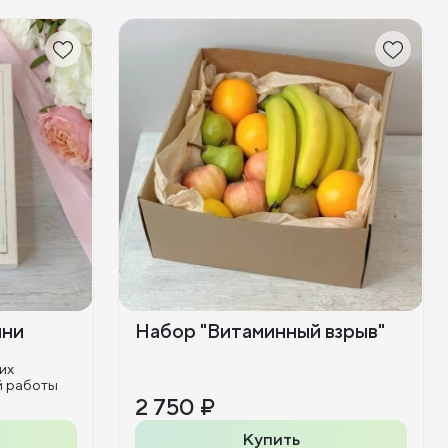
ини
Набор "Витаминный взрыв"
их
й работы
2 750 ₽
Купить