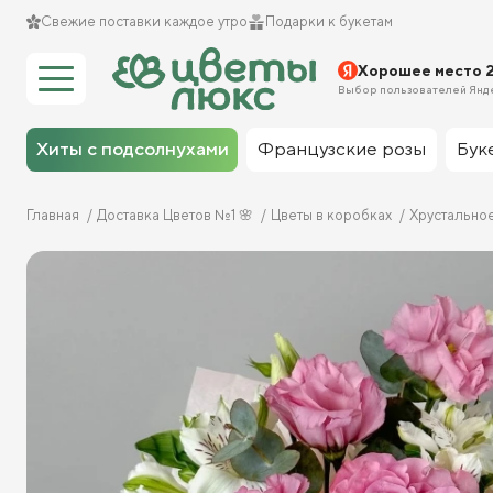
Свежие поставки каждое утро
Подарки к букетам
Хорошее место 
Выбор пользователей Янд
Хиты с подсолнухами
Французские розы
Бук
Главная
Доставка Цветов №1 🌸
Цветы в коробках
Хрустально