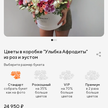
Цветы в коробке "Улыбка Афродиты"
из роз и эустом
Выберите размер букета
Стандарт
Роскошный
VIP
Премиум
собрать букет
на 35%
на 70%
в 2 раза
как на фото
больше
больше
больше
цветов
цветов
цветов
24 950 ₽