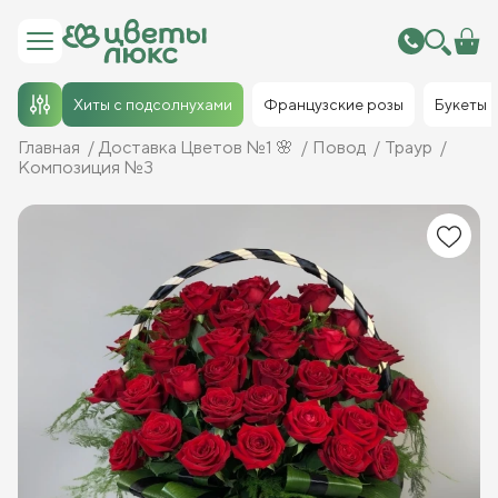
Хиты с подсолнухами
Французские розы
Букеты
Главная
Доставка Цветов №1 🌸
Повод
Траур
Композиция №3