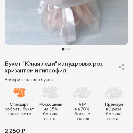
Букет "Юная леди" из пудровых роз,
хризантем и гипсофил
Выберите размер букета
Стандарт
Роскошный
VIP
Премиум
собрать букет
на 35%
на 70%
в 2 раза
как на фото
больше
больше
больше
цветов
цветов
цветов
2 250 ₽