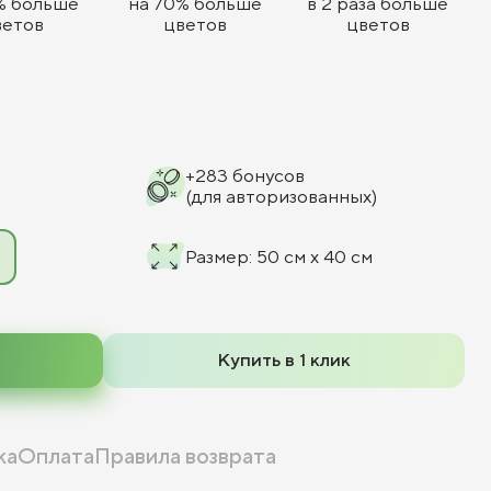
% больше
на 70% больше
в 2 раза больше
ветов
цветов
цветов
+
283
бонусов
(для авторизованных)
Размер
:
50 см x 40 см
Купить в 1 клик
ка
Оплата
Правила возврата