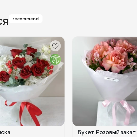
ся
recommend
иска
Букет Розовый закат