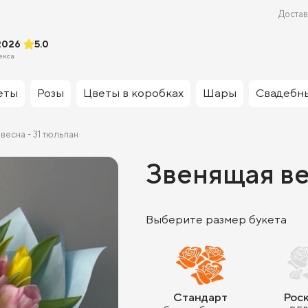
Достав
2026
5.0
екса
еты
Розы
Цветы в коробках
Шары
Свадебн
весна - 31 тюльпан
Звенящая ве
Выберите размер букета
Стандарт
Рос