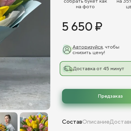
собрать букет как
на 35
на фото
ц
5 650 ₽
Авторизуйся
, чтобы
снизить цену!
Доставка от 45 минут
Предзаказ
Состав
Описание
Достав