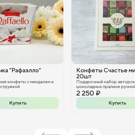
ка "Рафаэлло"
Конфеты Счастье м
20шт
кие конфеты с миндалем и
Подарочный набор авторск
 стружкой
шоколадных пралине ручно
2 250 ₽
Купить
Купить