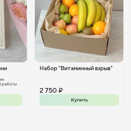
ини
Набор "Витаминный взрыв"
их
й работы
2 750 ₽
Купить