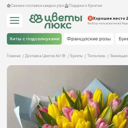
Свежие поставки каждое утро
Подарки к букетам
Хорошее место 
Выбор пользователей Янд
Хиты с подсолнухами
Французские розы
Бук
Главная
Доставка Цветов №1 🌸
Букеты
Тюльпаны
Звенящая 