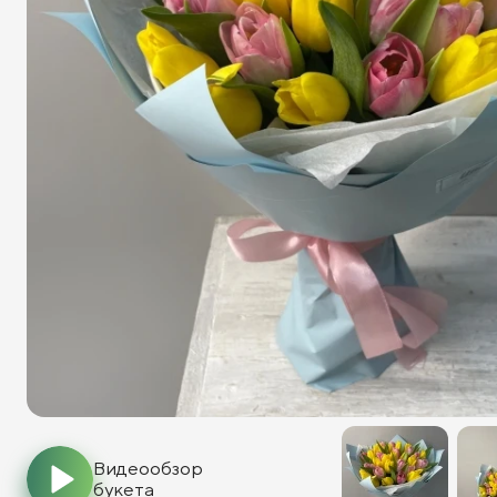
Видеообзор
букета