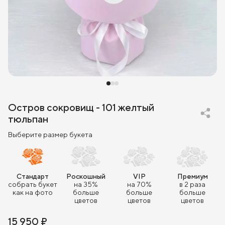
Остров сокровищ - 101 желтый
тюльпан
Выберите размер букета
Стандарт
Роскошный
VIP
Премиум
собрать букет
на 35%
на 70%
в 2 раза
как на фото
больше
больше
больше
цветов
цветов
цветов
15 950 ₽