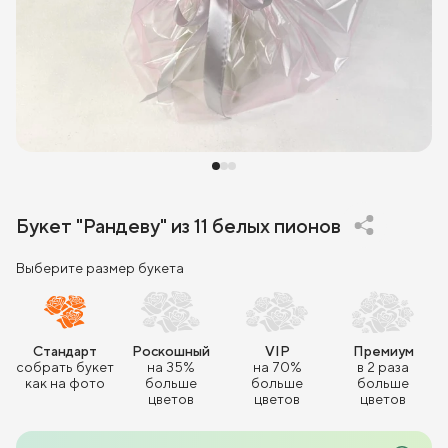
Букет "Рандеву" из 11 белых пионов
Выберите размер букета
Стандарт
Роскошный
VIP
Премиум
собрать букет
на 35%
на 70%
в 2 раза
как на фото
больше
больше
больше
цветов
цветов
цветов