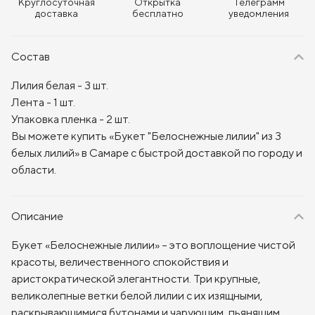
Круглосуточная
Открытка
Телеграмм
доставка
бесплатно
уведомления
Состав
Лилия белая - 3 шт.
Лента - 1 шт.
Упаковка пленка - 2 шт.
Вы можете купить «Букет "Белоснежные лилии" из 3
белых лилий» в Самаре с быстрой доставкой по городу и
области.
Описание
Букет «Белоснежные лилии» – это воплощение чистой
красоты, величественного спокойствия и
аристократической элегантности. Три крупные,
великолепные ветки белой лилии с их изящными,
раскрывающимися бутонами и чарующим, пьянящим