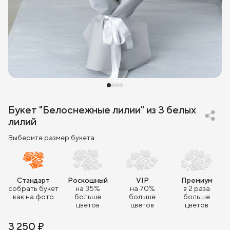
Букет "Белоснежные лилии" из 3 белых
лилий
Выберите размер букета
Стандарт
Роскошный
VIP
Премиум
собрать букет
на 35%
на 70%
в 2 раза
как на фото
больше
больше
больше
цветов
цветов
цветов
3 250 ₽