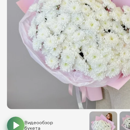
Видеообзор
букета