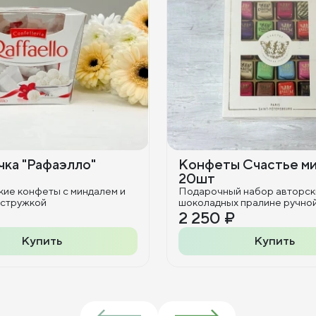
ка "Рафаэлло"
Конфеты Счастье м
20шт
кие конфеты с миндалем и
Подарочный набор авторск
 стружкой
шоколадных пралине ручно
2 250 ₽
Купить
Купить