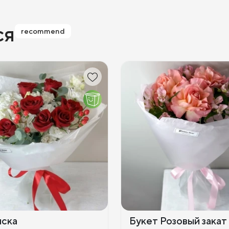
ся
recommend
иска
Букет Розовый закат