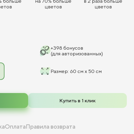
% больше
на 70% больше
в 2 раза больше
ветов
цветов
цветов
+
398
бонусов
(для авторизованных)
Размер
:
60 см x 50 см
Купить в 1 клик
ка
Оплата
Правила возврата