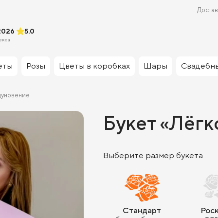
Достав
2026
5.0
екса
еты
Розы
Цветы в коробках
Шары
Свадебн
дуновение
Букет «Лёгк
Выберите размер букета
Стандарт
Рос