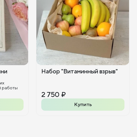
ини
Набор "Витаминный взрыв"
их
й работы
2 750 ₽
Купить