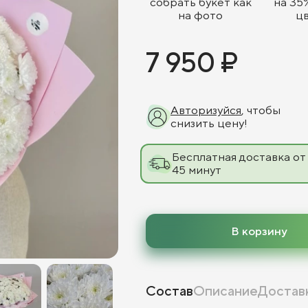
собрать букет как
на 35
на фото
ц
7 950 ₽
Авторизуйся
, чтобы
снизить цену!
Бесплатная доставка от
45 минут
В корзину
Состав
Описание
Достав