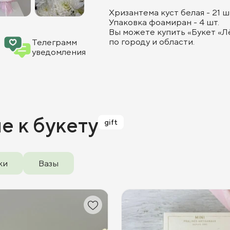
Хризантема куст белая - 21 ш
Упаковка фоамиран - 4 шт.
Вы можете купить «Букет «Л
по городу и области.
Телеграмм
уведомления
ие
к букету
gift
ки
Вазы