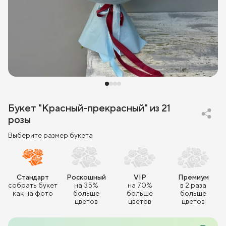
Букет "Красный-прекрасный" из 21
розы
Выберите размер букета
Стандарт
Роскошный
VIP
Премиум
собрать букет
на 35%
на 70%
в 2 раза
как на фото
больше
больше
больше
цветов
цветов
цветов