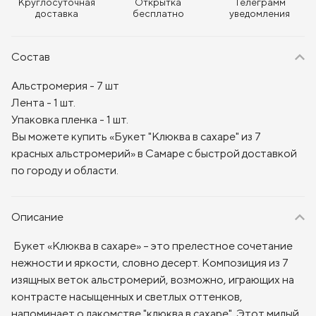
Круглосуточная
Открытка
Телеграмм
доставка
бесплатно
уведомления
Состав
Альстромерия - 7 шт
Лента - 1 шт.
Упаковка пленка - 1 шт.
Вы можете купить «Букет "Клюква в сахаре" из 7
красных альстромерий» в Самаре с быстрой доставкой
по городу и области.
Описание
Букет «Клюква в сахаре» – это прелестное сочетание
нежности и яркости, словно десерт. Композиция из 7
изящных веток альстромерий, возможно, играющих на
контрасте насыщенных и светлых оттенков,
напоминает о лакомстве "клюква в сахаре". Этот милый