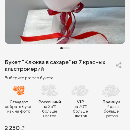
Букет "Клюква в сахаре" из 7 красных
альстромерий
Выберите размер букета
Стандарт
Роскошный
VIP
Премиум
собрать букет
на 35%
на 70%
в 2 раза
как на фото
больше
больше
больше
цветов
цветов
цветов
2 250 ₽