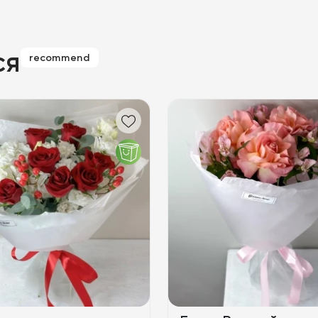
ся
recommend