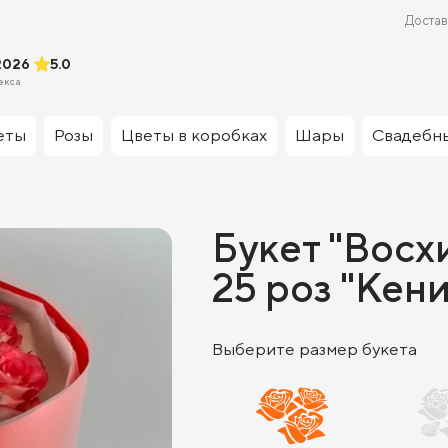
Достав
2026
5.0
екса
еты
Розы
Цветы в коробках
Шары
Свадебн
Букет "Восх
25 роз "Кени
Выберите размер букета