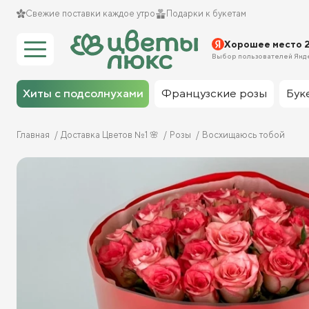
Свежие поставки каждое утро
Подарки к букетам
Хорошее место 
Выбор пользователей Янд
Хиты с подсолнухами
Французские розы
Бук
Главная
Доставка Цветов №1 🌸
Розы
Восхищаюсь тобой