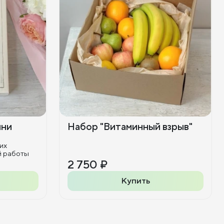
ини
Набор "Витаминный взрыв"
их
й работы
2 750 ₽
Купить