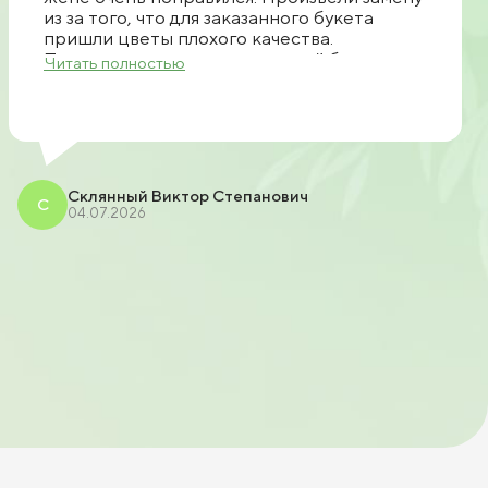
из за того, что для заказанного букета
пришли цветы плохого качества.
Позвонили, предложили другой букет.
Читать полностью
Прислали фото. После чего согласовали
доставку. Все очень быстро доставили
спасибо большое продавцу рекомендую.
Склянный Виктор Степанович
С
04.07.2026