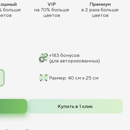
кошный
VIP
Премиум
% больше
на 70% больше
в 2 раза больше
ветов
цветов
цветов
+
183
бонусов
(для авторизованных)
Размер
:
40 см x 25 см
Купить в 1 клик