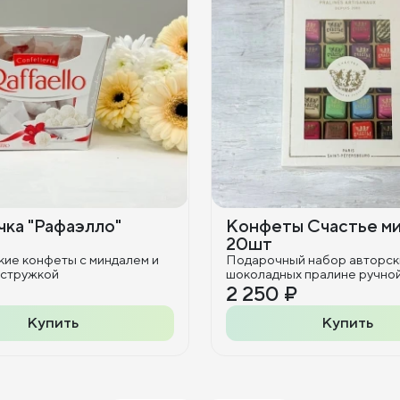
ка "Рафаэлло"
Конфеты Счастье м
20шт
кие конфеты с миндалем и
Подарочный набор авторск
 стружкой
шоколадных пралине ручно
2 250 ₽
Купить
Купить