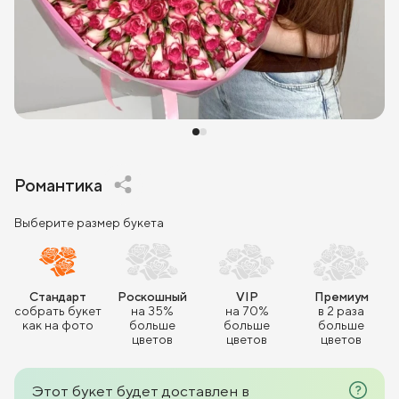
Романтика
Выберите размер букета
Стандарт
Роскошный
VIP
Премиум
собрать букет
на 35%
на 70%
в 2 раза
как на фото
больше
больше
больше
цветов
цветов
цветов
Этот букет будет доставлен в