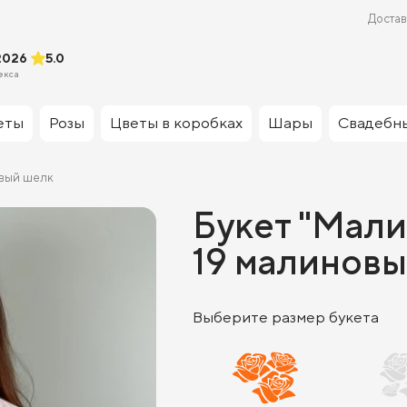
Достав
2026
5.0
екса
еты
Розы
Цветы в коробках
Шары
Свадебн
вый шелк
Букет "Мали
19 малиновы
Выберите размер букета