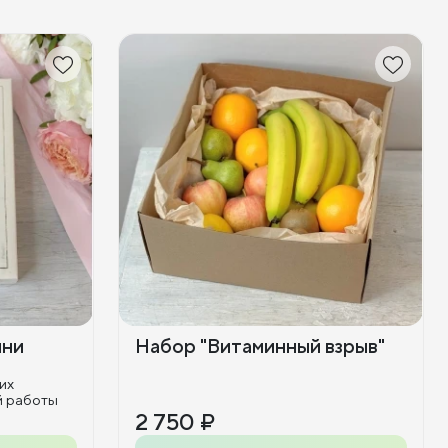
ини
Набор "Витаминный взрыв"
их
й работы
2 750 ₽