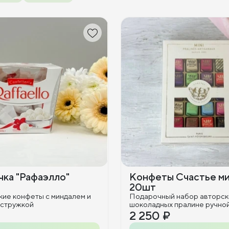
ка "Рафаэлло"
Конфеты Счастье м
20шт
кие конфеты с миндалем и
Подарочный набор авторск
 стружкой
шоколадных пралине ручно
2 250 ₽