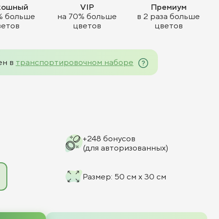
кошный
VIP
Премиум
% больше
на 70% больше
в 2 раза больше
ветов
цветов
цветов
ен в
транспортировочном наборе
+
248
бонусов
(для авторизованных)
Размер
:
50 см x 30 см