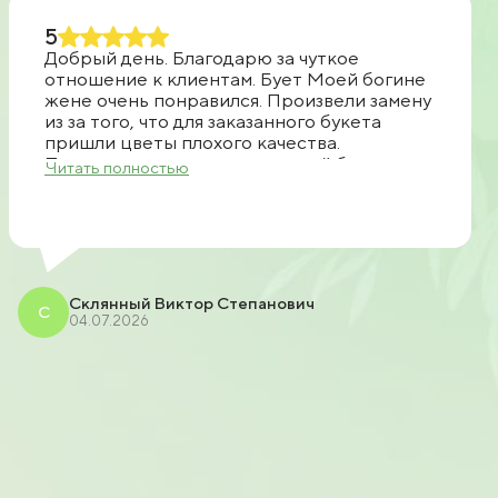
5
Добрый день. Благодарю за чуткое
отношение к клиентам. Бует Моей богине
жене очень понравился. Произвели замену
из за того, что для заказанного букета
пришли цветы плохого качества.
Позвонили, предложили другой букет.
Читать полностью
Прислали фото. После чего согласовали
доставку. Все очень быстро доставили
спасибо большое продавцу рекомендую.
Склянный Виктор Степанович
С
04.07.2026