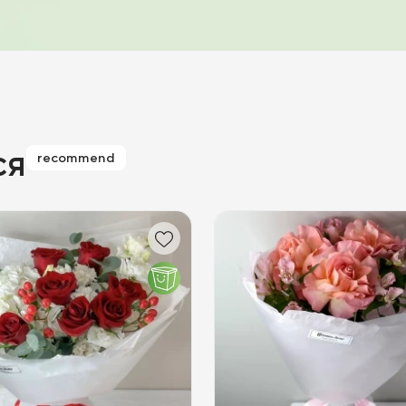
ся
recommend