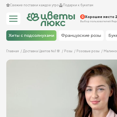
Свежие поставки каждое утро
Подарки к букетам
Хорошее место 
Выбор пользователей Янд
Хиты с подсолнухами
Французские розы
Бук
Главная
Доставка Цветов №1 🌸
Розы
Розовые розы
Малино