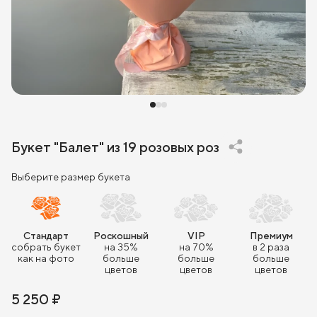
Букет "Балет" из 19 розовых роз
Выберите размер букета
Стандарт
Роскошный
VIP
Премиум
собрать букет
на 35%
на 70%
в 2 раза
как на фото
больше
больше
больше
цветов
цветов
цветов
5 250 ₽