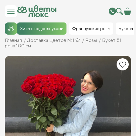
Хиты с подсолнухами
Французские розы
Букеты
Главная
Доставка Цветов №1 🌸
Розы
Букет 51
роза 100 см