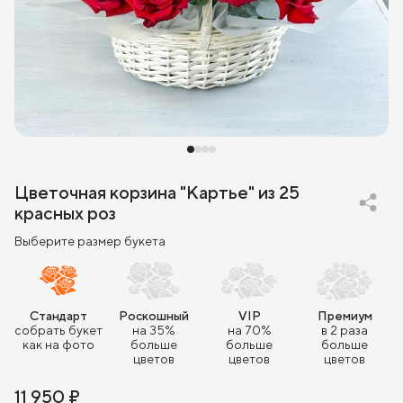
Цветочная корзина "Картье" из 25
красных роз
Выберите размер букета
Стандарт
Роскошный
VIP
Премиум
собрать букет
на 35%
на 70%
в 2 раза
как на фото
больше
больше
больше
цветов
цветов
цветов
11 950 ₽